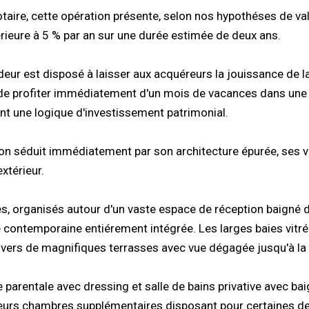
otaire, cette opération présente, selon nos hypothéses de va
érieure à 5 % par an sur une durée estimée de deux ans.
ndeur est disposé à laisser aux acquéreurs la jouissance de 
 de profiter immédiatement d'un mois de vacances dans une 
nt une logique d'investissement patrimonial.
ion séduit immédiatement par son architecture épurée, ses
xtérieur.
les, organisés autour d'un vaste espace de réception baigné 
e contemporaine entiérement intégrée. Les larges baies vitr
 vers de magnifiques terrasses avec vue dégagée jusqu'à la
 parentale avec dressing et salle de bains privative avec bai
usieurs chambres supplémentaires disposant pour certaines de