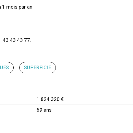
n 1 mois par an.
1 43 43 43 77.
QUES
SUPERFICIE
1 824 320 €
69 ans