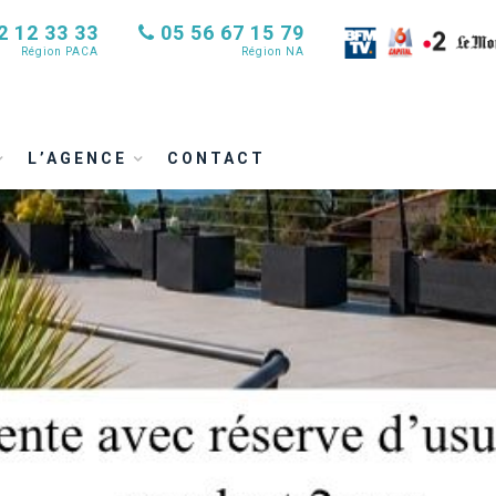
2 12 33 33
05 56 67 15 79
Région PACA
Région NA
L’AGENCE
CONTACT