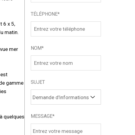
TÉLÉPHONE*
 6 x 5,
du matin.
NOM*
 vue mer
 est
SUJET
t de gamme
ies
MESSAGE*
 à quelques