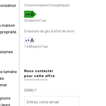
lorisation
Consommations Energétiques
2
25 Kwh/m
/an
la maison
Emissions de gaz à effet de serre
propriété
2
1 kWhep/m
/an
 volumes
Nous contacter
de lumiére
pour cette offre
ées
 mer.
EMAIL*
gnoire
 leurs