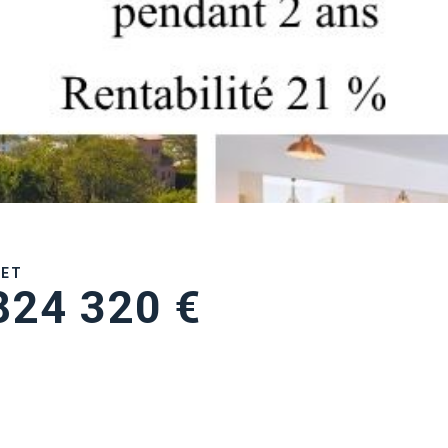
UET
824 320 €