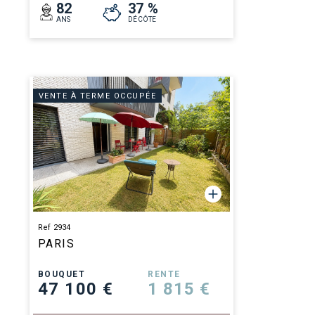
82
37 %
ANS
DÉCÔTE
VENTE À TERME OCCUPÉE
Ref 2934
PARIS
BOUQUET
RENTE
47 100 €
1 815 €