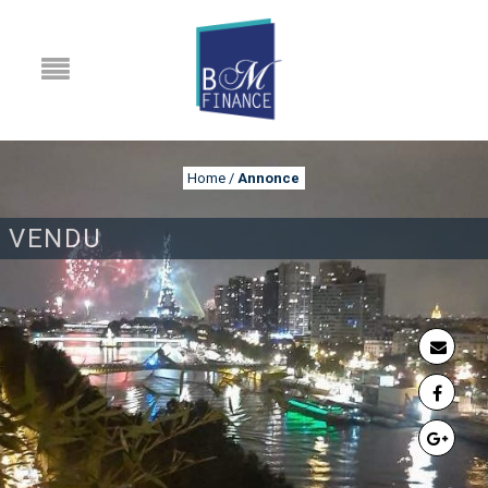
Home
/
Annonce
VENDU
ANNONCE