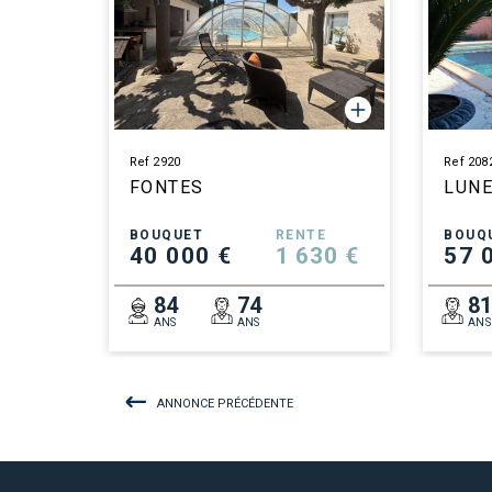
Ref 2920
Ref 208
FONTES
LUN
BOUQUET
RENTE
BOUQ
40 000 €
1 630 €
57 
84
74
8
ANS
ANS
ANS
ANNONCE PRÉCÉDENTE