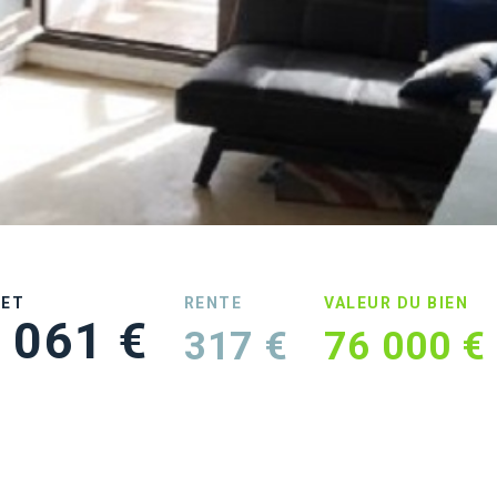
UET
RENTE
VALEUR DU BIEN
 061 €
317 €
76 000 €