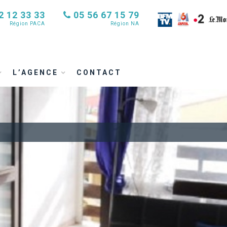
2 12 33 33
05 56 67 15 79
Région PACA
Région NA
L’AGENCE
CONTACT