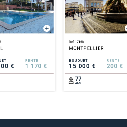
2
Ref 1716b
EL
MONTPELLIER
UET
RENTE
BOUQUET
RENTE
000 €
1 170 €
15 000 €
200 €
1
77
ANS