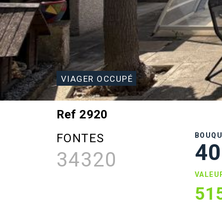
VIAGER OCCUPÉ
Ref 2920
FONTES
BOUQ
40
34320
VALEU
51