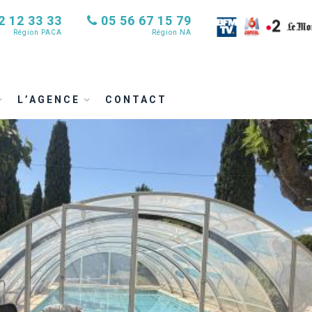
2 12 33 33
05 56 67 15 79
Région PACA
Région NA
L’AGENCE
CONTACT