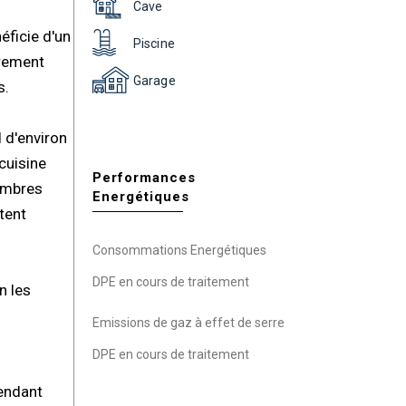
Cave
éficie d'un
Piscine
érement
Garage
s.
d d'environ
cuisine
Performances
hambres
Energétiques
tent
Consommations Energétiques
DPE en cours de traitement
n les
Emissions de gaz à effet de serre
DPE en cours de traitement
pendant