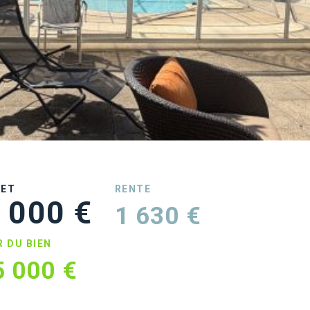
UET
RENTE
 000 €
1 630 €
R DU BIEN
5 000 €