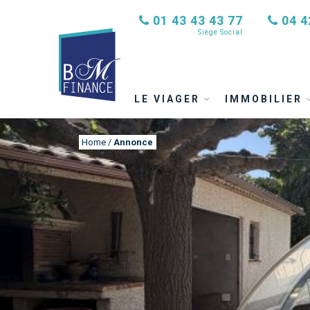
01 43 43 43 77
04 4
Siège Social
LE VIAGER
IMMOBILIER
Home
/
Annonce
ANNONCE