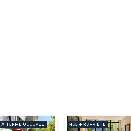
 À TERME OCCUPÉE
NUE-PROPRIÉTÉ