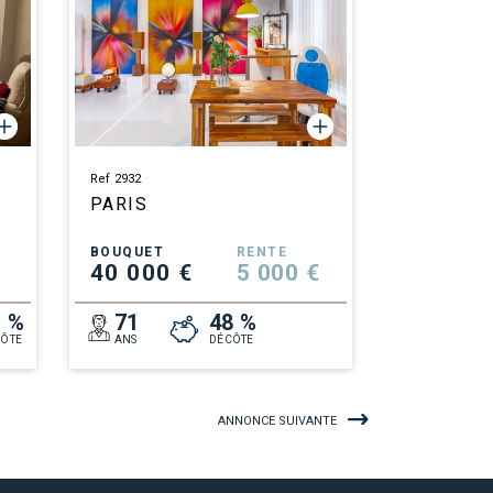
Ref 2932
PARIS
BOUQUET
RENTE
40 000 €
5 000 €
1 %
71
48 %
ÔTE
ANS
DÉCÔTE
ANNONCE SUIVANTE