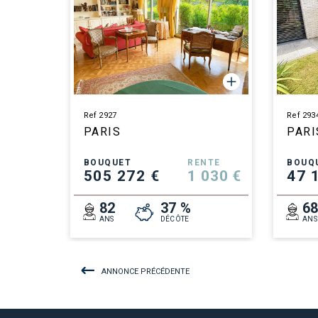
Ref 2927
Ref 293
PARIS
PARI
BOUQUET
RENTE
BOUQ
505 272 €
1 030 €
47 
82
37 %
6
ANS
DÉCÔTE
ANS
ANNONCE PRÉCÉDENTE