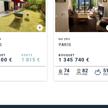
4
Ref 2915
S
PARIS
UET
RENTE
BOUQUET
100 €
1 815 €
1 345 740 €
8
74
82
5
ANS
ANS
DÉC