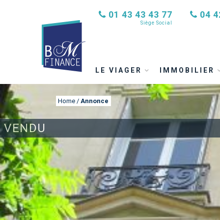
01 43 43 43 77
04 4
Siège Social
LE VIAGER
IMMOBILIER
Home
/
Annonce
VENDU
ANNONCE