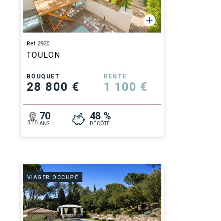
Ref 2930
TOULON
BOUQUET
RENTE
28 800 €
1 100 €
70
48 %
ANS
DÉCÔTE
VIAGER OCCUPÉ