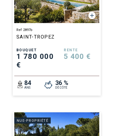
Ref 2897b
SAINT-TROPEZ
BOUQUET
RENTE
1 780 000
5 400 €
€
84
36 %
ANS
DÉCÔTE
NUE-PROPRIÉTÉ