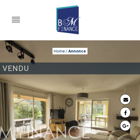
Home
/
Annonce
VENDU
ANNONCE