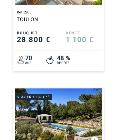
Ref 2930
TOULON
BOUQUET
RENTE
28 800 €
1 100 €
70
48 %
ANS
DÉCÔTE
VIAGER OCCUPÉ