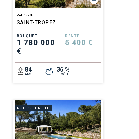
Ref 2897b
SAINT-TROPEZ
BOUQUET
RENTE
1 780 000
5 400 €
€
84
36 %
ANS
DÉCÔTE
NUE-PROPRIÉTÉ