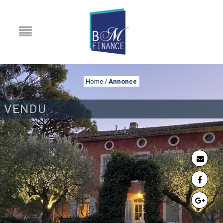
Home
/
Annonce
VENDU
ANNONCE