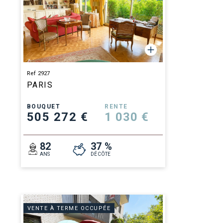
Ref 2927
PARIS
BOUQUET
RENTE
505 272 €
1 030 €
82
37 %
ANS
DÉCÔTE
VENTE À TERME OCCUPÉE