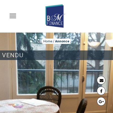
Home
/
Annonce
VENDU
ANNONCE