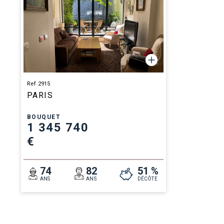
Ref 2915
PARIS
BOUQUET
1 345 740
€
74
82
51 %
ANS
ANS
DÉCÔTE