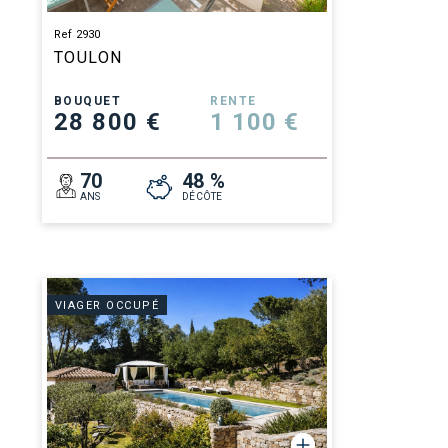
Ref 2930
TOULON
BOUQUET
RENTE
28 800 €
1 100 €
70
48 %
ANS
DÉCÔTE
VIAGER OCCUPÉ