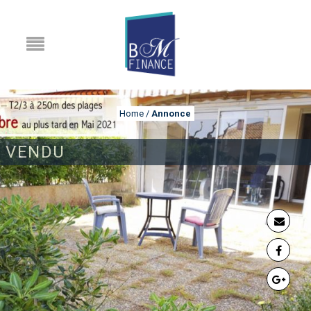
Home
/
Annonce
VENDU
ANNONCE