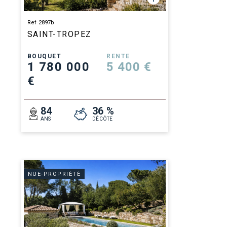
Ref 2897b
SAINT-TROPEZ
BOUQUET
RENTE
1 780 000
5 400 €
€
84
36 %
ANS
DÉCÔTE
NUE-PROPRIÉTÉ