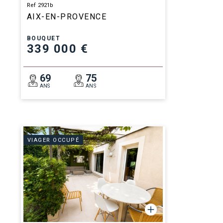
Ref 2921b
AIX-EN-PROVENCE
BOUQUET
339 000 €
69
75
ANS
ANS
VIAGER OCCUPÉ