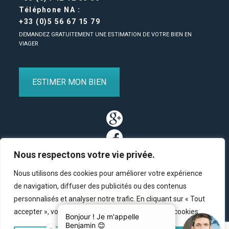
Téléphone NA :
+33 (0)5 56 67 15 79
DEMANDEZ GRATUITEMENT UNE ESTIMATION DE VOTRE BIEN EN
VIAGER
ESTIMER MON BIEN
Nous respectons votre vie privée.
Nous utilisons des cookies pour améliorer votre expérience
de navigation, diffuser des publicités ou des contenus
personnalisés et analyser notre trafic. En cliquant sur « Tout
Partenaires
/
Plan du site
/
Mentions légales
/
Contact
accepter », vous consentez à notre utilisation des cookies.
© Copyright 2011-2020 BM Finance, tous droits réservés.