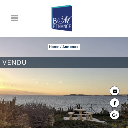
Home
/
Annonce
VENDU
ANNONCE