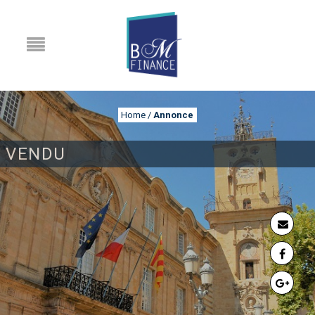
Home
/
Annonce
VENDU
ANNONCE