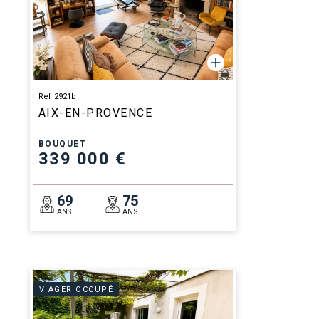
Ref 2921b
AIX-EN-PROVENCE
BOUQUET
339 000 €
69
75
ANS
ANS
VIAGER OCCUPÉ