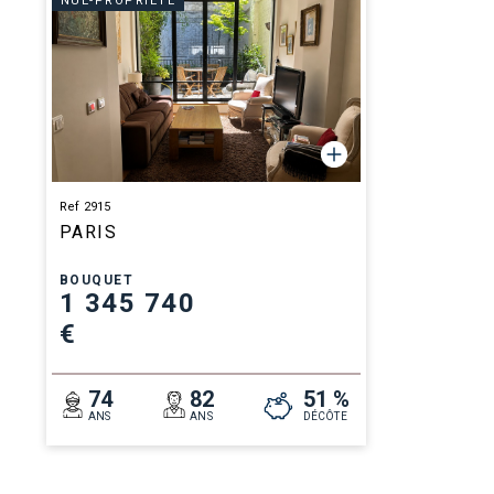
NUE-PROPRIÉTÉ
Ref 2915
PARIS
BOUQUET
1 345 740
€
74
82
51 %
ANS
ANS
DÉCÔTE