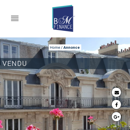
Home
/
Annonce
VENDU
ANNONCE