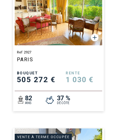
Ref 2927
PARIS
BOUQUET
RENTE
505 272 €
1 030 €
82
37 %
ANS
DÉCÔTE
VENTE À TERME OCCUPÉE