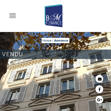
Home
/
Annonce
VENDU
ANNONCE