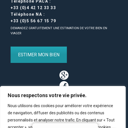
Téléphone PACA :
+33 (0)4 42 12 33 33
Téléphone NA :
+33 (0)5 56 67 15 79
DEMANDEZ GRATUITEMENT UNE ESTIMATION DE VOTRE BIEN EN
VIAGER
ESTIMER MON BIEN
Nous respectons votre vie privée.
Nous utilisons des cookies pour améliorer votre expérience
de navigation, diffuser des publicités ou des contenus
personnalisés et analyser notre trafic. En cliquant sur « Tout
Partenaires
/
Plan du site
/
Mentions légales
/
Contact
accepter », vous consentez à notre utilisation des cookies.