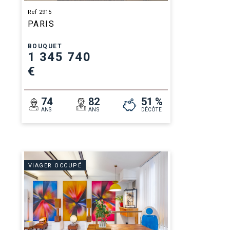
Ref 2915
PARIS
BOUQUET
1 345 740
€
74
82
51 %
ANS
ANS
DÉCÔTE
VIAGER OCCUPÉ