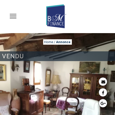
Home
/
Annonce
VENDU
ANNONCE