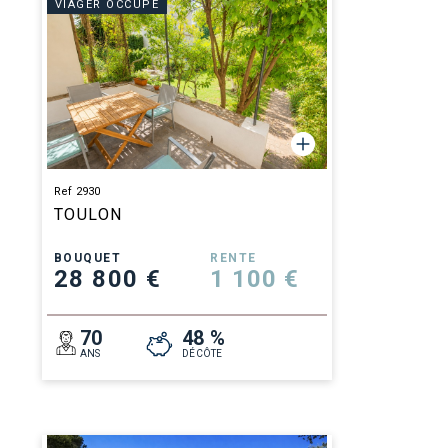
VIAGER OCCUPÉ
Ref 2930
TOULON
BOUQUET
RENTE
28 800 €
1 100 €
70
48 %
ANS
DÉCÔTE