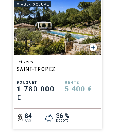
VIAGER OCCUPÉ
Ref 2897b
SAINT-TROPEZ
BOUQUET
RENTE
1 780 000
5 400 €
€
84
36 %
ANS
DÉCÔTE