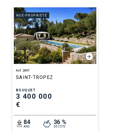
NUE-PROPRIÉTÉ
Ref 2897
SAINT-TROPEZ
BOUQUET
3 400 000
€
84
36 %
ANS
DÉCÔTE