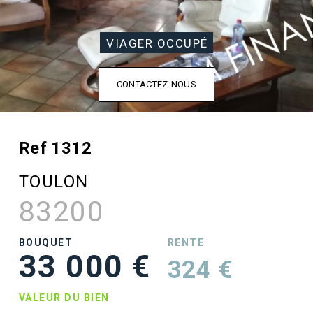
VIAGER OCCUPÉ
CONTACTEZ-NOUS
Ref 1312
TOULON
83200
BOUQUET
RENTE
33 000 €
324 €
VALEUR DU BIEN