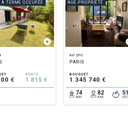
 À TERME OCCUPÉE
NUE-PROPRIÉTÉ
4
Ref 2915
S
PARIS
UET
RENTE
BOUQUET
100 €
1 815 €
1 345 740 €
8
74
82
5
ANS
ANS
DÉC