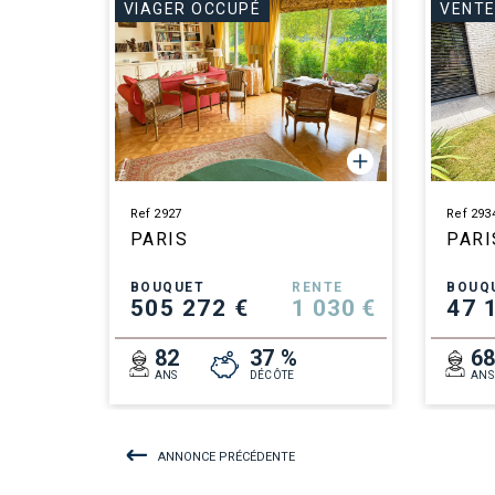
VIAGER OCCUPÉ
VENTE
Ref 2927
Ref 293
PARIS
PARI
BOUQUET
RENTE
BOUQ
505 272 €
1 030 €
47 
82
37 %
6
ANS
DÉCÔTE
ANS
ANNONCE PRÉCÉDENTE