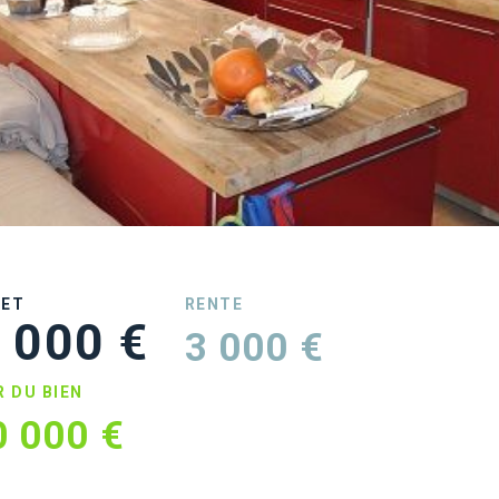
UET
RENTE
 000 €
3 000 €
R DU BIEN
0 000 €