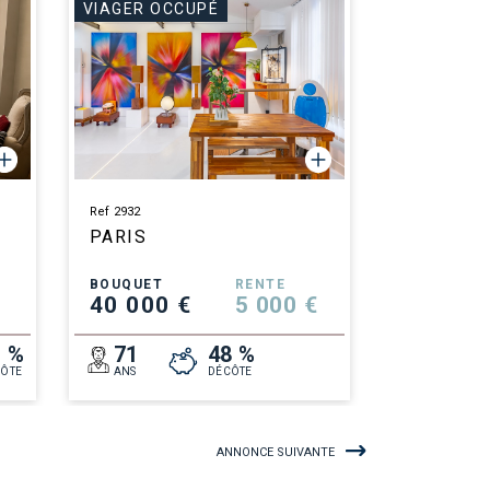
VIAGER OCCUPÉ
Ref 2932
PARIS
BOUQUET
RENTE
40 000 €
5 000 €
1 %
71
48 %
ÔTE
ANS
DÉCÔTE
ANNONCE SUIVANTE