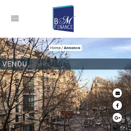
Home
/
Annonce
VENDU
ANNONCE