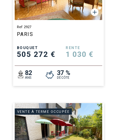
Ref 2927
PARIS
BOUQUET
RENTE
505 272 €
1 030 €
82
37 %
ANS
DÉCÔTE
VENTE À TERME OCCUPÉE