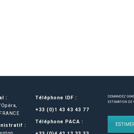
DEMANDEZ GRA
l :
Téléphone IDF :
ESTIMATION DE 
'Opéra,
+33 (0)1 43 43 43 77
 FRANCE
Téléphone PACA :
ESTIME
istratif :
enton,
+33 (0)4 42 12 33 33