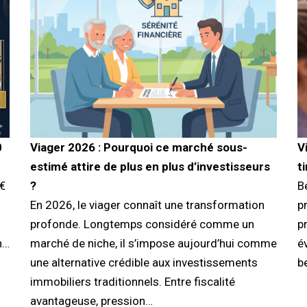
0
Viager 2026 : Pourquoi ce marché sous-
V
estimé attire de plus en plus d’investisseurs
t
 €
?
B
En 2026, le viager connaît une transformation
pr
profonde. Longtemps considéré comme un
p
n…
marché de niche, il s’impose aujourd’hui comme
é
une alternative crédible aux investissements
b
immobiliers traditionnels. Entre fiscalité
avantageuse, pression…