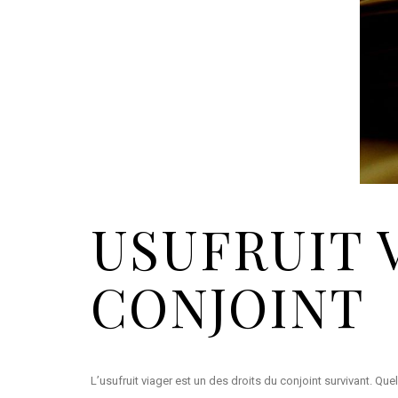
USUFRUIT V
CONJOINT
L’usufruit viager est un des droits du conjoint survivant. Que