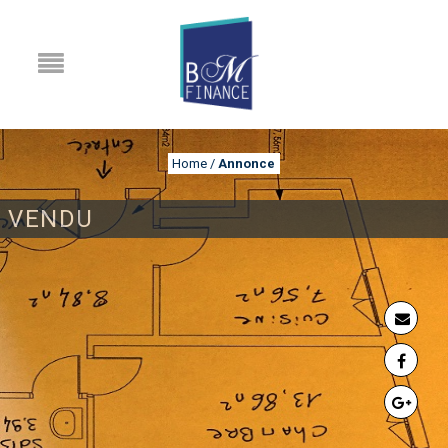
Home
/
Annonce
VENDU
ANNONCE