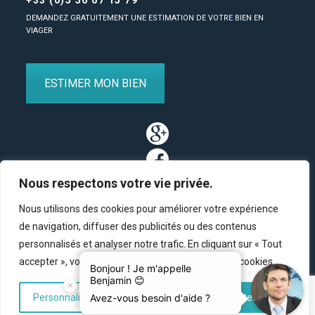
DEMANDEZ GRATUITEMENT UNE ESTIMATION DE VOTRE BIEN EN
VIAGER
ESTIMER MON BIEN
Nous respectons votre vie privée.
Nous utilisons des cookies pour améliorer votre expérience
de navigation, diffuser des publicités ou des contenus
personnalisés et analyser notre trafic. En cliquant sur « Tout
Partenaires
/
Plan du site
/
Mentions légales
/
Contact
accepter », vous consentez à notre utilisation des cookies.
© Copyright 2011-2020 BM Finance, tous droits réservés.
Personnaliser
Tout rejeter
Accepter tout