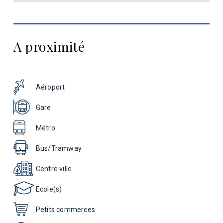
A proximité
Aéroport
Gare
Métro
Bus/Tramway
Centre ville
Ecole(s)
Petits commerces