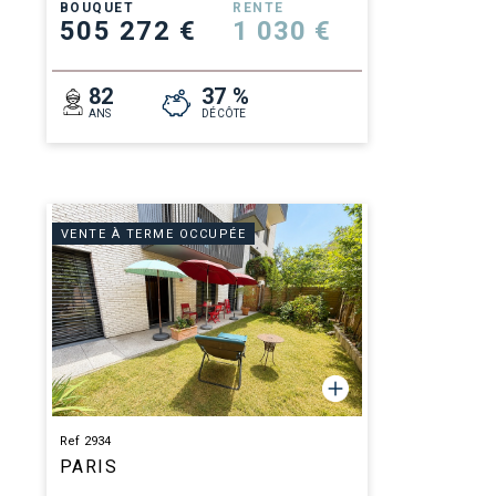
BOUQUET
RENTE
505 272 €
1 030 €
82
37 %
ANS
DÉCÔTE
VENTE À TERME OCCUPÉE
Ref 2934
PARIS