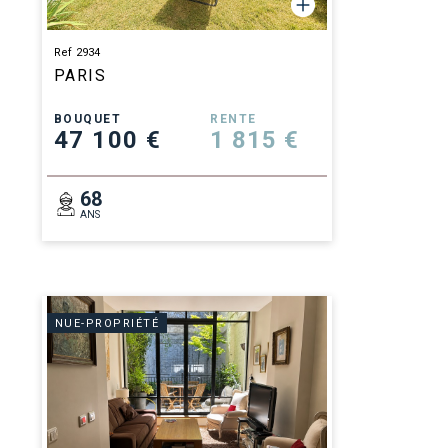
Ref 2934
PARIS
BOUQUET
RENTE
47 100 €
1 815 €
68
ANS
NUE-PROPRIÉTÉ