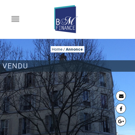
Home
/
Annonce
VENDU
ANNONCE