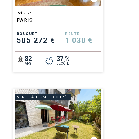
Ref 2927
PARIS
BOUQUET
RENTE
505 272 €
1 030 €
82
37 %
ANS
DÉCÔTE
VENTE À TERME OCCUPÉE