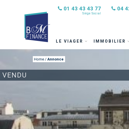
01 43 43 43 77
04 4
Siège Social
LE VIAGER
IMMOBILIER
Home
/
Annonce
VENDU
ANNONCE