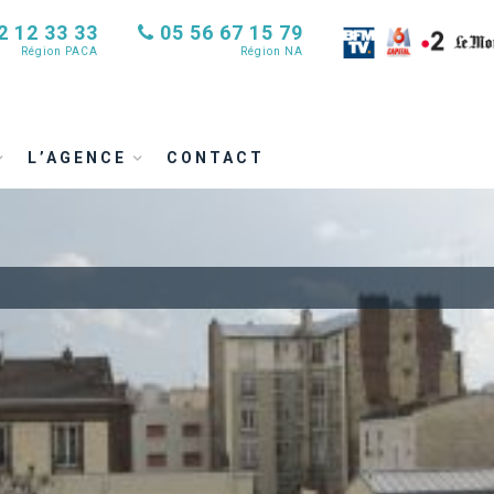
2 12 33 33
05 56 67 15 79
Région PACA
Région NA
L’AGENCE
CONTACT