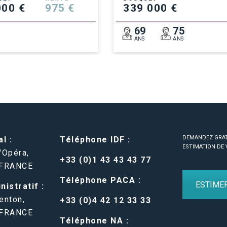
000 €
975 €
339 000 €
7
69
75
ANS
ANS
DEMANDEZ GRA
l :
Téléphone IDF :
ESTIMATION DE 
'Opéra,
+33 (0)1 43 43 43 77
 FRANCE
Téléphone PACA :
ESTIME
istratif :
enton,
+33 (0)4 42 12 33 33
 FRANCE
Téléphone NA :