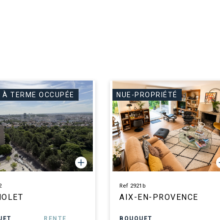
 À TERME OCCUPÉE
NUE-PROPRIÉTÉ
2
Ref 2921b
NOLET
AIX-EN-PROVENCE
UET
RENTE
BOUQUET