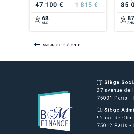
47 100 €
1 815 €
85 
68
8
ANS
ANS
ANNONCE PRÉCÉDENTE
Siège Socia
27 avenue de l
75001 Paris -
Siège Admin
92 rue de Char
75012 Paris -