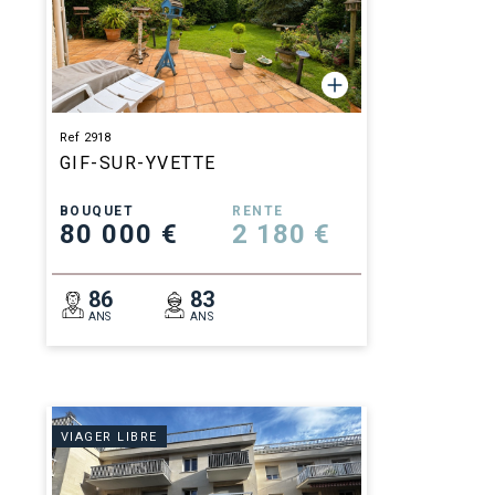
Ref 2918
GIF-SUR-YVETTE
BOUQUET
RENTE
80 000 €
2 180 €
86
83
ANS
ANS
VIAGER LIBRE