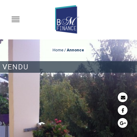
Home
/
Annonce
VENDU
ANNONCE