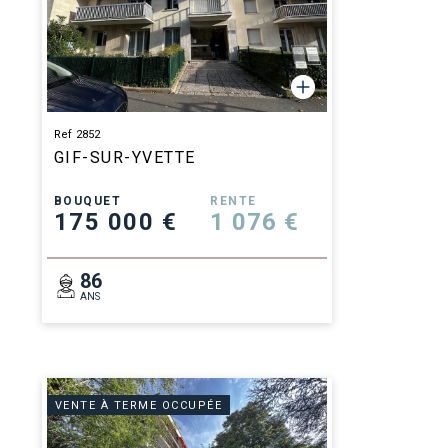
Ref 2852
GIF-SUR-YVETTE
BOUQUET
RENTE
175 000 €
1 076 €
86
ANS
VENTE À TERME OCCUPÉE