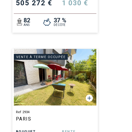
505 272 €
1 030 €
82
37 %
ANS
DÉCÔTE
VENTE À TERME OCCUPÉE
Ref 2934
PARIS
BOUQUET
RENTE