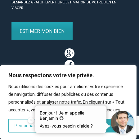
DEMANDEZ GRATUITEMENT UNE ESTIMATION DE VOTRE BIEN EN
VIAGER
ESTIMER MON BIEN
Nous respectons votre vie privée.
Nous utilisons des cookies pour améliorer votre expérience
de navigation, diffuser des publicités ou des contenus
personnalisés et analyser notre trafic. En cliquant sur « Tout
Partenaires
/
Plan du site
/
Mentions légales
/
Contact
accepter », vous consentez à notre utilisation des cookies.
© Copyright 2011-2020 BM Finance, tous droits réservés.
Personnaliser
Tout rejeter
Accepter tout