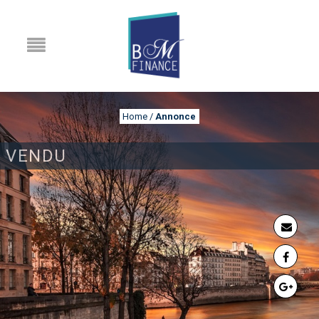
Home
/
Annonce
VENDU
ANNONCE