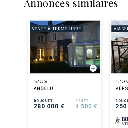
Annonces similaires
VENTE À TERME LIBRE
VIAGE
Ref 2726
Ref 287
ANDELU
VERS
BOUQUET
RENTE
BOUQ
280 000 €
4 500 €
250
8
ANS