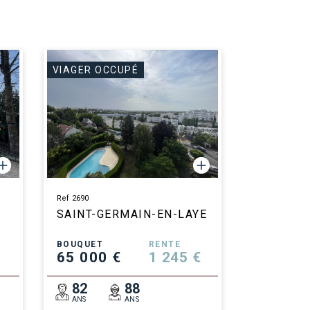
VIAGER OCCUPÉ
Ref 2690
SAINT-GERMAIN-EN-LAYE
BOUQUET
RENTE
65 000 €
1 245 €
82
88
ANS
ANS