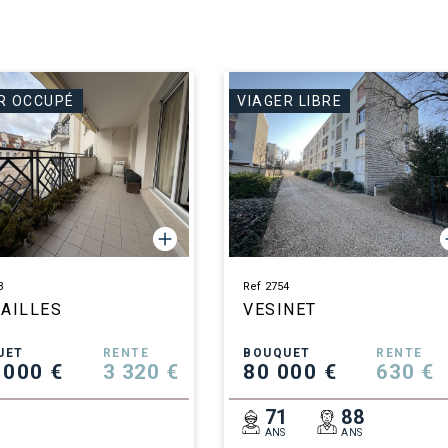
R OCCUPÉ
VIAGER LIBRE
3
Ref 2754
AILLES
VESINET
UET
RENTE
BOUQUET
RENTE
 000 €
3 320 €
80 000 €
630 €
0
71
88
ANS
ANS