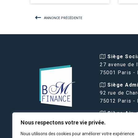
ANNONCE PRÉCÉDENTE
Siège Socia
27 avenue de l
75001 Paris -
Siège Admin
92 rue de Char
75012 Paris -
Siège Aix-
VIAGER PARIS
Provence :
Nous respectons votre vie privée.
BM FINANCE
16 avenue des
Nous utilisons des cookies pour améliorer votre expérience
13100 Aix-en-