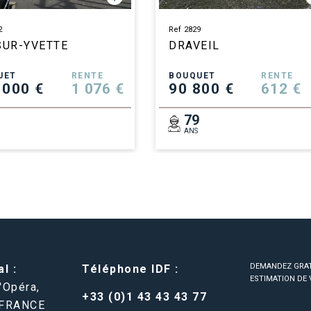
2
Ref 2829
SUR-YVETTE
DRAVEIL
UET
RENTE
BOUQUET
RENTE
 000 €
1 076 €
90 800 €
612 €
6
79
ANS
DEMANDEZ GRA
l :
Téléphone IDF :
ESTIMATION DE 
'Opéra,
+33 (0)1 43 43 43 77
 FRANCE