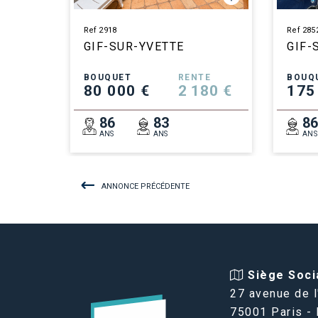
Ref 2918
Ref 285
GIF-SUR-YVETTE
GIF-
BOUQUET
RENTE
BOUQ
80 000 €
2 180 €
175
86
83
8
ANS
ANS
ANS
ANNONCE PRÉCÉDENTE
Siège Socia
27 avenue de l
75001 Paris -