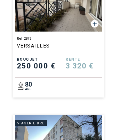
Ref 2873
VERSAILLES
BOUQUET
RENTE
250 000 €
3 320 €
80
ANS
VIAGER LIBRE