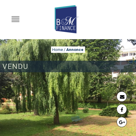
Home
/
Annonce
VENDU
ANNONCE