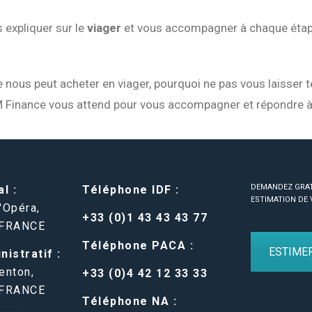
 expliquer sur le
viager
et vous accompagner à chaque étape
nous peut acheter en viager, pourquoi ne pas vous laisser te
M Finance vous attend pour vous accompagner et répondre à
DEMANDEZ GRA
l :
Téléphone IDF :
ESTIMATION DE 
'Opéra,
+33 (0)1 43 43 43 77
 FRANCE
Téléphone PACA :
ESTIME
istratif :
enton,
+33 (0)4 42 12 33 33
 FRANCE
Téléphone NA :