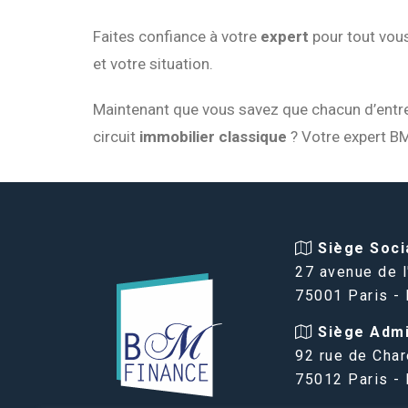
Faites confiance à votre
expert
pour tout vous
et votre situation.
Maintenant que vous savez que chacun d’entre 
circuit
immobilier classique
? Votre expert B
Siège Socia
27 avenue de l
75001 Paris -
Siège Admin
92 rue de Char
75012 Paris -