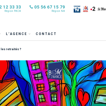
2 12 33 33
05 56 67 15 79
Région PACA
Région NA
L’AGENCE
CONTACT
 les retraités ?