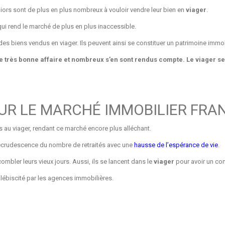
iors sont de plus en plus nombreux à vouloir vendre leur bien en
viager
.
ui rend le marché de plus en plus inaccessible.
des biens vendus en viager. Ils peuvent ainsi se constituer un patrimoine immobi
ne très bonne affaire et nombreux s’en sont rendus compte. Le viager sera
 SUR LE MARCHÉ IMMOBILIER FRA
s au viager, rendant ce marché encore plus alléchant.
 recrudescence du nombre de retraités avec une
hausse de l’espérance de vie
.
ombler leurs vieux jours. Aussi, ils se lancent dans le
viager
pour avoir un com
plébiscité par les agences immobilières.