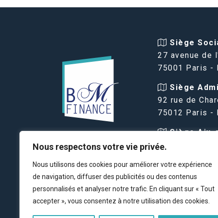
Siège Socia
27 avenue de l
75001 Paris -
Siège Admin
92 rue de Char
75012 Paris -
Siège Aix-
VIAGER PARIS
Provence :
Nous respectons votre vie privée.
BM FINANCE
16 avenue des
Nous utilisons des cookies pour améliorer votre expérience
13100 Aix-en-
de navigation, diffuser des publicités ou des contenus
FRANCE
personnalisés et analyser notre trafic. En cliquant sur « Tout
accepter », vous consentez à notre utilisation des cookies.