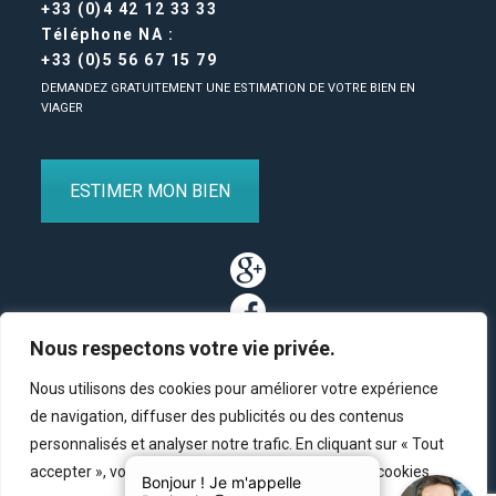
+33 (0)4 42 12 33 33
Téléphone NA :
+33 (0)5 56 67 15 79
DEMANDEZ GRATUITEMENT UNE ESTIMATION DE VOTRE BIEN EN
VIAGER
ESTIMER MON BIEN
Nous respectons votre vie privée.
Nous utilisons des cookies pour améliorer votre expérience
de navigation, diffuser des publicités ou des contenus
personnalisés et analyser notre trafic. En cliquant sur « Tout
Partenaires
/
Plan du site
/
Mentions légales
/
Contact
accepter », vous consentez à notre utilisation des cookies.