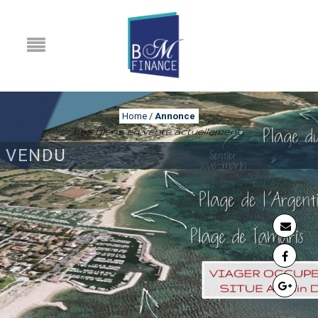
Home
/
Annonce
VENDU
ANNONCE