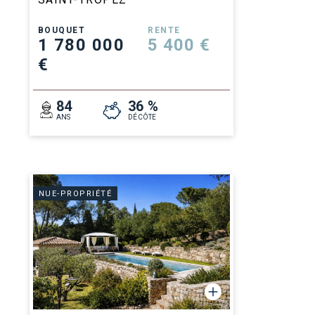
BOUQUET
RENTE
1 780 000
5 400 €
€
84
36 %
ANS
DÉCÔTE
NUE-PROPRIÉTÉ