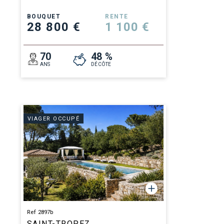
BOUQUET
RENTE
28 800 €
1 100 €
70
48 %
ANS
DÉCÔTE
VIAGER OCCUPÉ
Ref 2897b
SAINT-TROPEZ