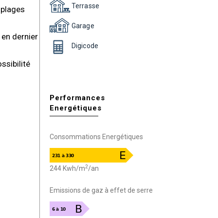
Terrasse
 plages
Garage
en dernier
Digicode
ssibilité
Performances
Energétiques
Consommations Energétiques
2
244 Kwh/m
/an
Emissions de gaz à effet de serre