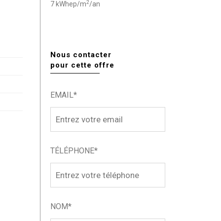
2
7 kWhep/m
/an
Nous contacter
pour cette offre
EMAIL*
TÉLÉPHONE*
NOM*