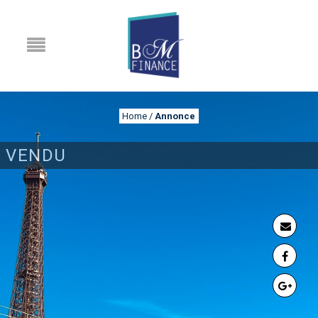
Home
/
Annonce
VENDU
ANNONCE