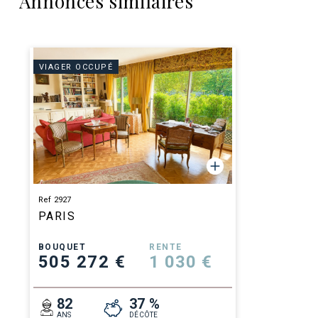
Annonces similaires
VIAGER OCCUPÉ
Ref 2927
PARIS
BOUQUET
RENTE
505 272 €
1 030 €
82
37 %
ANS
DÉCÔTE