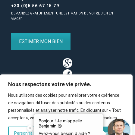
+33 (0)5 56 67 15 79
DEMANDEZ GRATUITEMENT UNE ESTIMATION DE VOTRE BIEN EN
VIAGER
ESTIMER MON BIEN
Nous respectons votre vie privée.
Nous utilisons des cookies pour améliorer votre expérience
de navigation, diffuser des publicités ou des contenus
personnalisés et analyser notre trafic. En cliquant sur « Tout
Partenaires
/
Plan du site
/
Mentions légales
/
Contact
accepter », vous consentez à notre utilisation des cookies.
© Copyright 2011-2020 BM Finance, tous droits réservés.
Personnaliser
Tout rejeter
Accepter tout