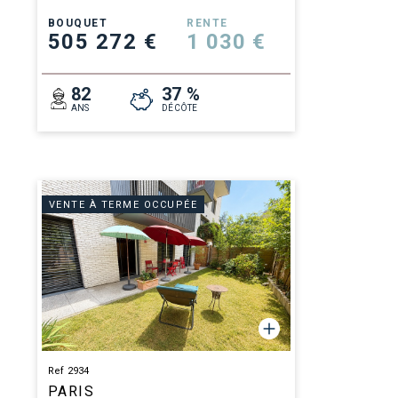
BOUQUET
RENTE
505 272 €
1 030 €
82
37 %
ANS
DÉCÔTE
VENTE À TERME OCCUPÉE
Ref 2934
PARIS