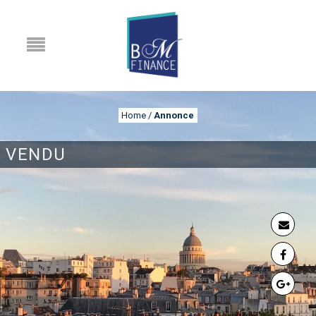
Home
/
Annonce
VENDU
ANNONCE