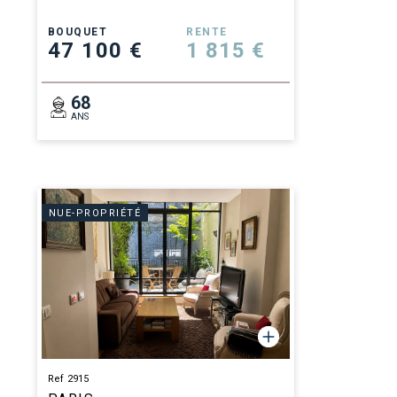
BOUQUET
RENTE
47 100 €
1 815 €
68
ANS
NUE-PROPRIÉTÉ
Ref 2915