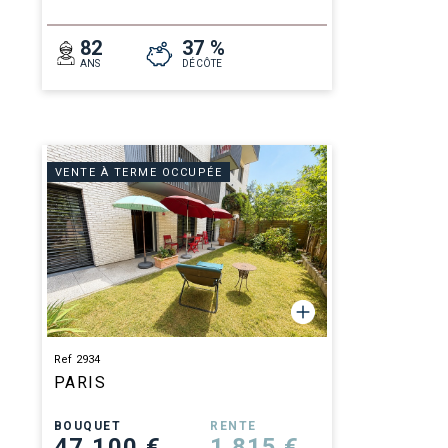
82
37 %
ANS
DÉCÔTE
VENTE À TERME OCCUPÉE
Ref 2934
PARIS
BOUQUET
RENTE
47 100 €
1 815 €