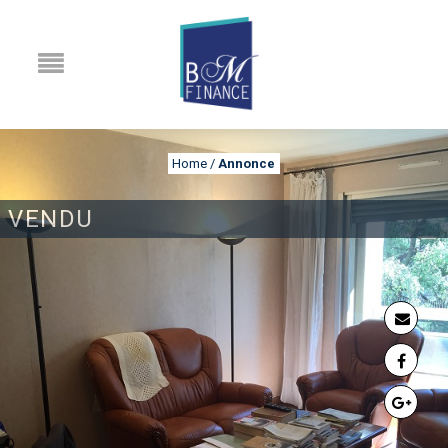
Home
/
Annonce
VENDU
ANNONCE