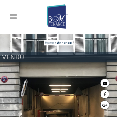
Home
/
Annonce
VENDU
ANNONCE