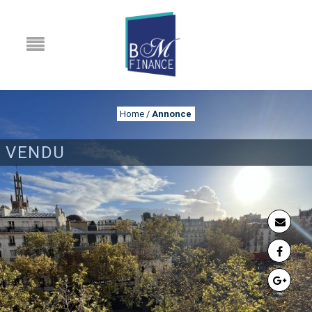
Home
/
Annonce
VENDU
ANNONCE