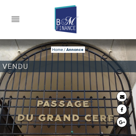
Home
/
Annonce
VENDU
ANNONCE