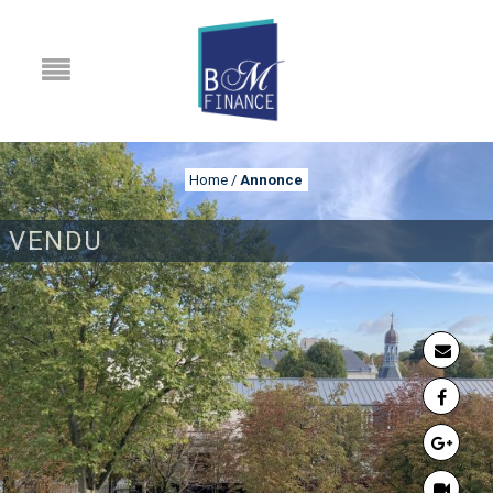
Home
/
Annonce
VENDU
ANNONCE