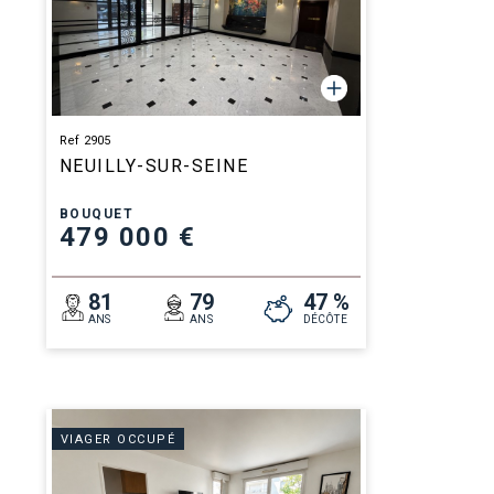
Ref 2905
NEUILLY-SUR-SEINE
BOUQUET
479 000 €
81
79
47 %
ANS
ANS
DÉCÔTE
VIAGER OCCUPÉ