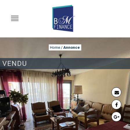
Home
/
Annonce
VENDU
ANNONCE