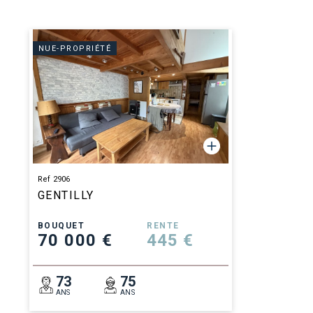
NUE-PROPRIÉTÉ
Ref 2906
GENTILLY
BOUQUET
RENTE
70 000 €
445 €
73
75
ANS
ANS