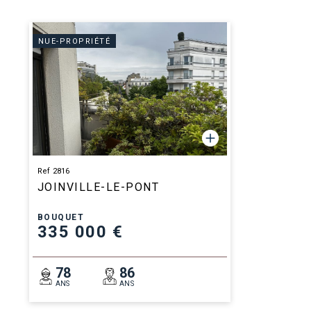
NUE-PROPRIÉTÉ
Ref 2816
JOINVILLE-LE-PONT
BOUQUET
335 000 €
78
86
ANS
ANS