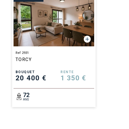
Ref 2931
TORCY
BOUQUET
RENTE
20 400 €
1 350 €
72
ANS