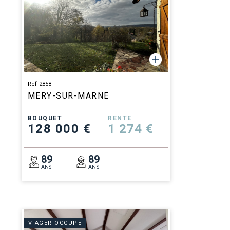
Ref 2858
MERY-SUR-MARNE
BOUQUET
RENTE
128 000 €
1 274 €
89
89
ANS
ANS
VIAGER OCCUPÉ