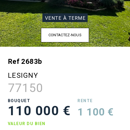
VENTE À TERME
CONTACTEZ-NOUS
Ref 2683b
LESIGNY
77150
BOUQUET
RENTE
110 000 €
1 100 €
VALEUR DU BIEN