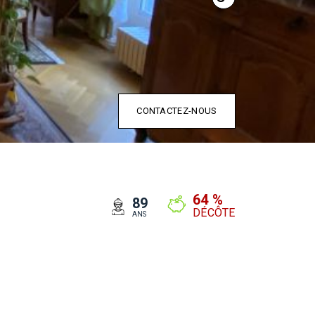
CONTACTEZ-NOUS
64 %
89
DÉCÔTE
ANS