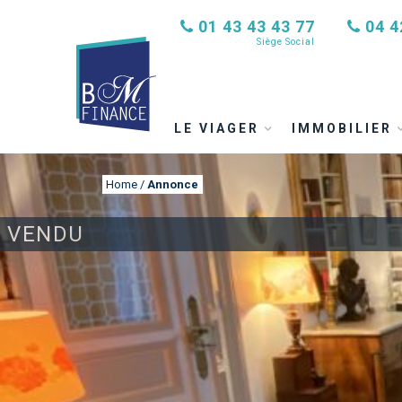
01 43 43 43 77
04 4
Siège Social
LE VIAGER
IMMOBILIER
Home
/
Annonce
VENDU
ANNONCE