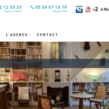
2 12 33 33
05 56 67 15 79
Région PACA
Région NA
L’AGENCE
CONTACT