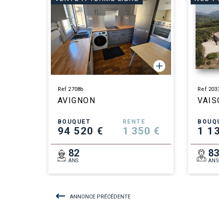
Ref 2708b
Ref 203
AVIGNON
VAIS
BOUQUET
RENTE
BOUQ
94 520 €
1 350 €
1 1
82
8
ANS
ANS
ANNONCE PRÉCÉDENTE