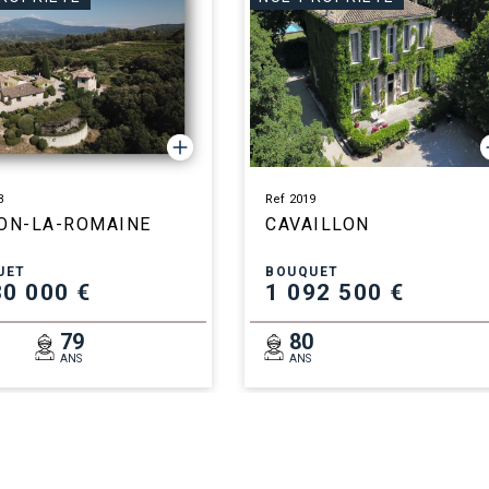
3
Ref 2019
ON-LA-ROMAINE
CAVAILLON
UET
BOUQUET
30 000 €
1 092 500 €
3
79
80
ANS
ANS