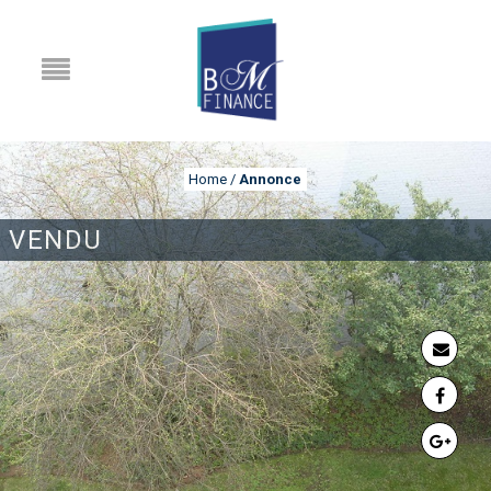
Home
/
Annonce
VENDU
ANNONCE