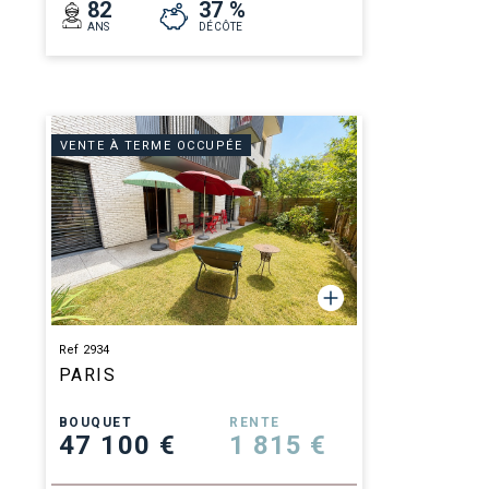
82
37 %
ANS
DÉCÔTE
VENTE À TERME OCCUPÉE
Ref 2934
PARIS
BOUQUET
RENTE
47 100 €
1 815 €