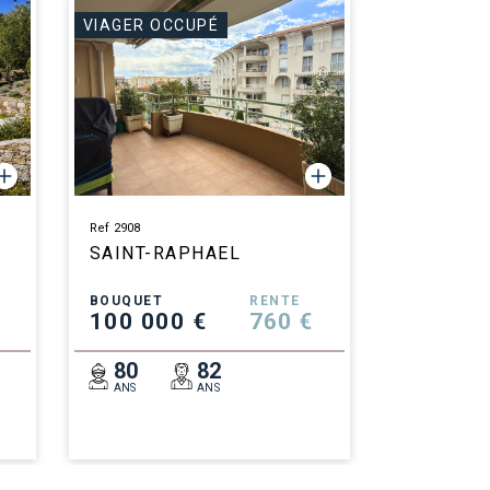
VIAGER OCCUPÉ
Ref 2908
SAINT-RAPHAEL
BOUQUET
RENTE
100 000 €
760 €
80
82
ANS
ANS