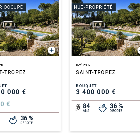
R OCCUPÉ
NUE-PROPRIÉTÉ
7b
Ref 2897
T-TROPEZ
SAINT-TROPEZ
UET
BOUQUET
80 000 €
3 400 000 €
E
0 €
84
36 %
ANS
DÉCÔTE
4
36 %
DÉCÔTE