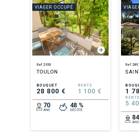
VIAGER OCCUPÉ
VIAGE
Ref 2930
Ref 289
TOULON
SAIN
BOUQUET
RENTE
BOUQ
28 800 €
1 100 €
1 7
RENT
5 40
70
48 %
ANS
DÉCÔTE
8
ANS