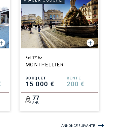
VIAGER OCCUPÉ
Ref 1716b
MONTPELLIER
BOUQUET
RENTE
€
15 000 €
200 €
77
ANS
ANNONCE SUIVANTE