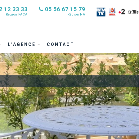
2 12 33 33
05 56 67 15 79
Région PACA
Région NA
L’AGENCE
CONTACT