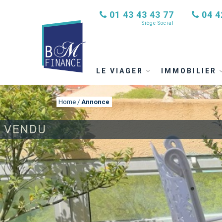
01 43 43 43 77
04 4
Siège Social
LE VIAGER
IMMOBILIER
Home
/
Annonce
VENDU
ANNONCE