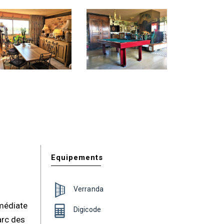
Equipements
Verranda
mmédiate
Digicode
arc des