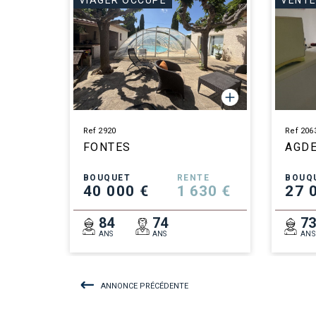
VIAGER OCCUPÉ
VENTE
Ref 2920
Ref 206
FONTES
AGD
BOUQUET
RENTE
BOUQ
40 000 €
1 630 €
27 
84
74
7
ANS
ANS
ANS
ANNONCE PRÉCÉDENTE