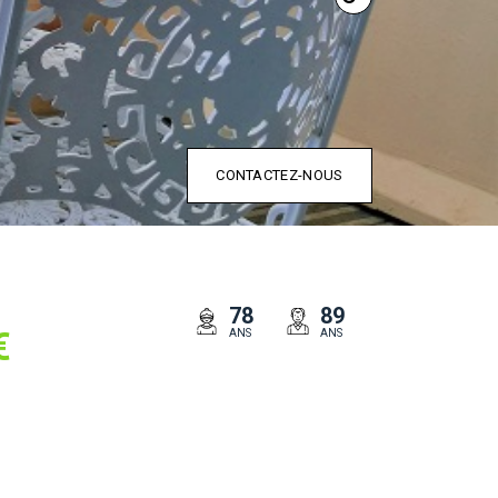
CONTACTEZ-NOUS
78
89
€
ANS
ANS