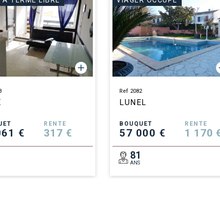
 À TERME LIBRE
VIAGER OCCUPÉ
3
Ref 2082
E
LUNEL
UET
RENTE
BOUQUET
RENTE
061 €
317 €
57 000 €
1 170 
3
81
ANS