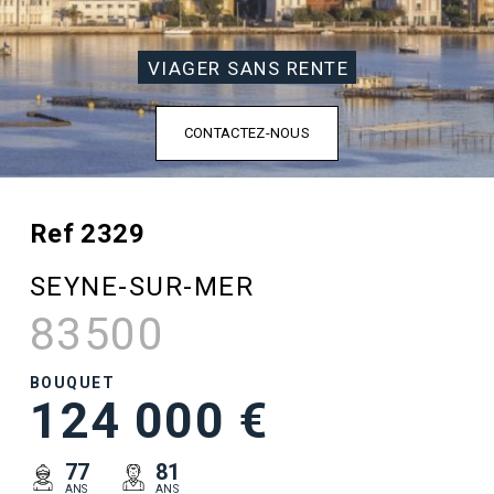
VIAGER SANS RENTE
CONTACTEZ-NOUS
Ref 2329
SEYNE-SUR-MER
83500
BOUQUET
124 000 €
77
81
ANS
ANS