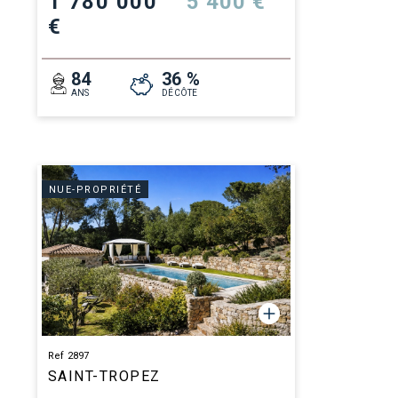
1 780 000
5 400 €
€
84
36 %
ANS
DÉCÔTE
NUE-PROPRIÉTÉ
Ref 2897
SAINT-TROPEZ