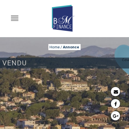
Home
/
Annonce
VENDU
ANNONCE