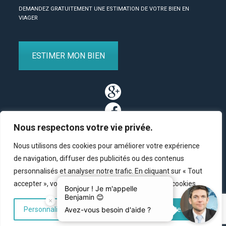
DEMANDEZ GRATUITEMENT UNE ESTIMATION DE VOTRE BIEN EN
VIAGER
ESTIMER MON BIEN
Nous respectons votre vie privée.
Nous utilisons des cookies pour améliorer votre expérience
de navigation, diffuser des publicités ou des contenus
personnalisés et analyser notre trafic. En cliquant sur « Tout
Partenaires
/
Plan du site
/
Mentions légales
/
Contact
accepter », vous consentez à notre utilisation des cookies.
© Copyright 2011-2020 BM Finance, tous droits réservés.
Personnaliser
Tout rejeter
Accepter tout