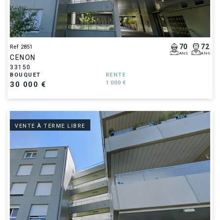
70
72
Ref 2851
ANS
ANS
CENON
33150
BOUQUET
RENTE
1 000 €
30 000 €
VENTE À TERME LIBRE