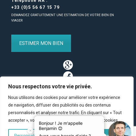
Téléphone NA :
+33 (0)5 56 67 15 79
DEMANDEZ GRATUITEMENT UNE ESTIMATION DE VOTRE BIEN EN
VIAGER
ESTIMER MON BIEN
Nous respectons votre vie privée.
Nous utilisons des cookies pour améliorer votre expérience
de navigation, diffuser des publicités ou des contenus
personnalisés et analyser notre trafic. En cliquant sur « Tout
Partenaires
/
Plan du site
/
Mentions légales
/
Contact
accepter », vous consentez à notre utilisation des cookies.
© Copyright 2011-2020 BM Finance, tous droits réservés.
Personnaliser
Tout rejeter
Accepter tout