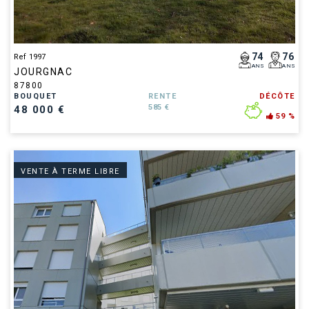
74
76
Ref 1997
ANS
ANS
JOURGNAC
87800
BOUQUET
RENTE
DÉCÔTE
585 €
48 000 €
59 %
VENTE À TERME LIBRE