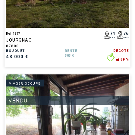
74
76
Ref 1997
ANS
ANS
JOURGNAC
87800
BOUQUET
RENTE
DÉCÔTE
585 €
48 000 €
59 %
VIAGER OCCUPÉ
VENDU