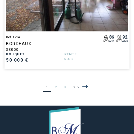
86
92
Ref 1224
ANS
ANS
BORDEAUX
33000
BOUQUET
RENTE
500 €
50 000 €
1
2
3
SUIV