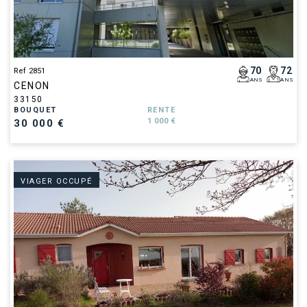
70
72
Ref 2851
ANS
ANS
CENON
33150
BOUQUET
RENTE
1 000 €
30 000 €
VIAGER OCCUPÉ