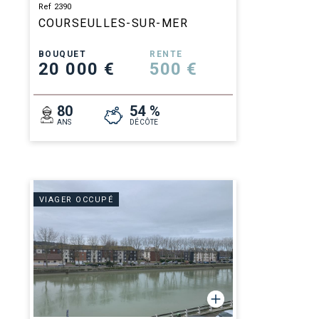
Ref 2390
COURSEULLES-SUR-MER
BOUQUET
RENTE
20 000 €
500 €
80
54 %
ANS
DÉCÔTE
VIAGER OCCUPÉ