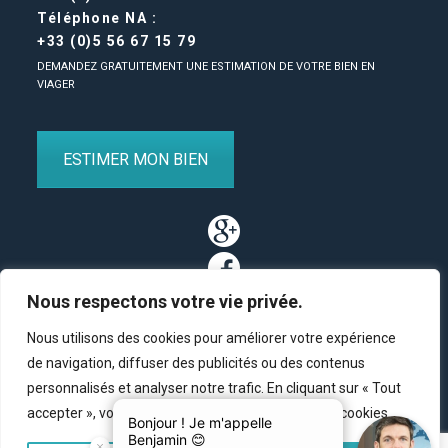
Téléphone NA :
+33 (0)5 56 67 15 79
DEMANDEZ GRATUITEMENT UNE ESTIMATION DE VOTRE BIEN EN
VIAGER
ESTIMER MON BIEN
Nous respectons votre vie privée.
Nous utilisons des cookies pour améliorer votre expérience
de navigation, diffuser des publicités ou des contenus
personnalisés et analyser notre trafic. En cliquant sur « Tout
Partenaires
/
Plan du site
/
Mentions légales
/
Contact
accepter », vous consentez à notre utilisation des cookies.
© Copyright 2011-2020 BM Finance, tous droits réservés.