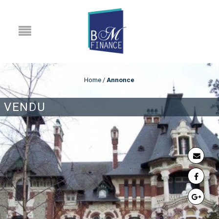
Home
/
Annonce
VENDU
ANNONCE