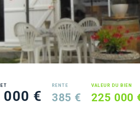
UET
RENTE
VALEUR DU BIEN
 000 €
385 €
225 000 