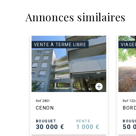
Annonces similaires
VENTE À TERME LIBRE
VIAGE
Ref 2851
Ref 122
CENON
BOR
BOUQUET
RENTE
BOUQ
30 000 €
1 000 €
50 