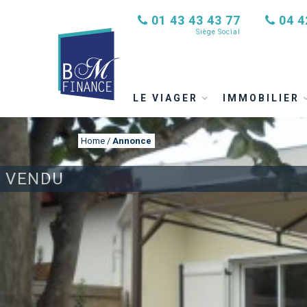
01 43 43 43 77
04 4
Siège Social
LE VIAGER
IMMOBILIER
Home
/
Annonce
VENDU
ANNONCE