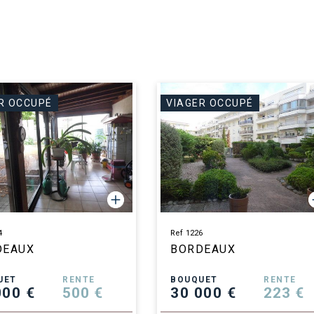
R OCCUPÉ
VIAGER OCCUPÉ
4
Ref 1226
DEAUX
BORDEAUX
UET
RENTE
BOUQUET
RENTE
000 €
500 €
30 000 €
223 €