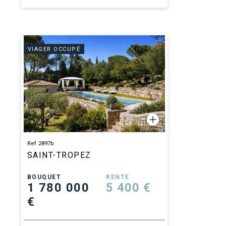
VIAGER OCCUPÉ
Ref 2897b
SAINT-TROPEZ
BOUQUET
RENTE
1 780 000
5 400 €
€