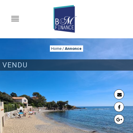
Home
/
Annonce
VENDU
ANNONCE