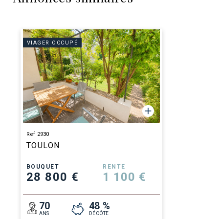
VIAGER OCCUPÉ
Ref 2930
TOULON
BOUQUET
RENTE
28 800 €
1 100 €
70
48 %
ANS
DÉCÔTE