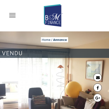
Home
/
Annonce
VENDU
ANNONCE