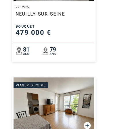
Ref 2905
NEUILLY-SUR-SEINE
BOUQUET
479 000 €
81
79
ANS
ANS
VIAGER OCCUPÉ