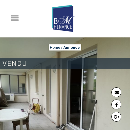
Home
/
Annonce
VENDU
ANNONCE