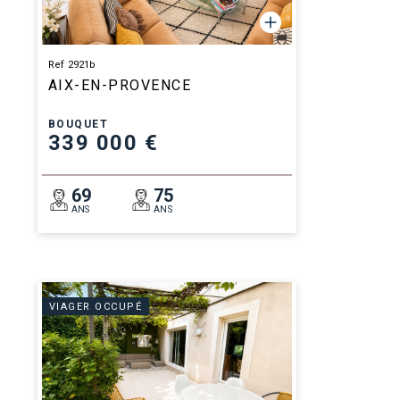
Ref 2921b
AIX-EN-PROVENCE
BOUQUET
339 000 €
69
75
ANS
ANS
VIAGER OCCUPÉ