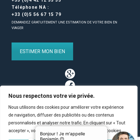
+33 (0)4 42 12 33 33
Téléphone NA :
+33 (0)5 56 67 15 79
DEMANDEZ GRATUITEMENT UNE ESTIMATION DE VOTRE BIEN EN
VIAGER
ESTIMER MON BIEN
Nous respectons votre vie privée.
Nous utilisons des cookies pour améliorer votre expérience
de navigation, diffuser des publicités ou des contenus
personnalisés et analyser notre trafic. En cliquant sur « Tout
Partenaires
/
Plan du site
/
Mentions légales
/
Contact
accepter », vous consentez à notre utilisation des cookies.